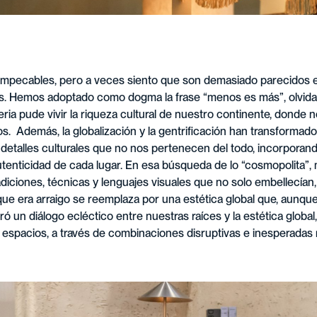
pecables, pero a veces siento que son demasiado parecidos en
es. Hemos adoptado como dogma la frase “menos es más”, olvida
ia pude vivir la riqueza cultural de nuestro continente, donde n
os. Además, la globalización y la gentrificación han transforma
etalles culturales que no nos pertenecen del todo, incorporan
 autenticidad de cada lugar. En esa búsqueda de lo “cosmopolita”
iciones, técnicas y lenguajes visuales que no solo embellecían, 
que era arraigo se reemplaza por una estética global que, aunque 
ró un diálogo ecléctico entre nuestras raíces y la estética glo
espacios, a través de combinaciones disruptivas e inesperadas n