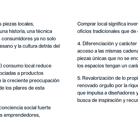
s piezas locales,
Comprar local significa inve
una historia, una técnica
oficios tradicionales que d
s consumidores ya no solo
4. Diferenciación y carácte
esano y la cultura detrás del
acceso a las mismas cadenas
piezas únicas que no se en
 El consumo local reduce
los espacios tengan un carác
sociadas a productos
5. Revalorización de lo prop
n la creciente preocupación
renovado orgullo por la riqu
de los pilares de esta
que impulsa a diseñadores 
busca de inspiración y recu
conciencia social fuerte
ños emprendedores,